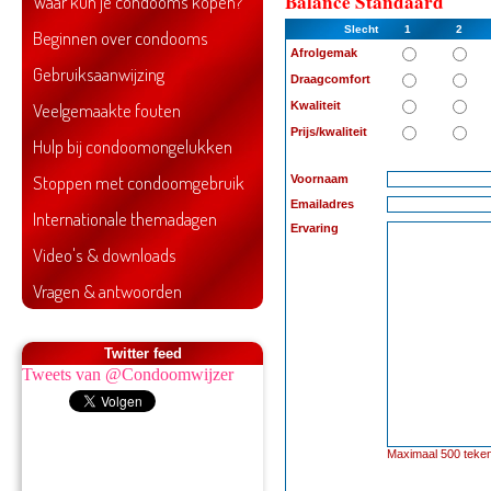
Balance Standaard
Waar kun je condooms kopen?
Slecht
1
2
Beginnen over condooms
Afrolgemak
Gebruiksaanwijzing
Draagcomfort
Veelgemaakte fouten
Kwaliteit
Prijs/kwaliteit
Hulp bij condoomongelukken
Stoppen met condoomgebruik
Voornaam
Emailadres
Internationale themadagen
Ervaring
Video's & downloads
Vragen & antwoorden
Twitter feed
Tweets van @Condoomwijzer
Maximaal 500 teken