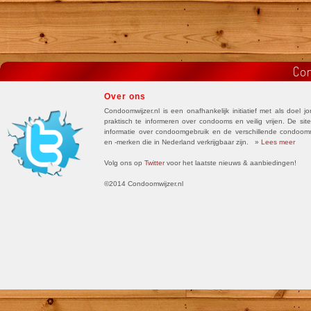
Con
Over ons
Condoomwijzer.nl is een onafhankelijk initiatief met als doel j
praktisch te informeren over condooms en veilig vrijen. De site
informatie over condoomgebruik en de verschillende condoo
en -merken die in Nederland verkrijgbaar zijn. »
Lees meer
Volg ons op
Twitter
voor het laatste nieuws & aanbiedingen!
©2014 Condoomwijzer.nl