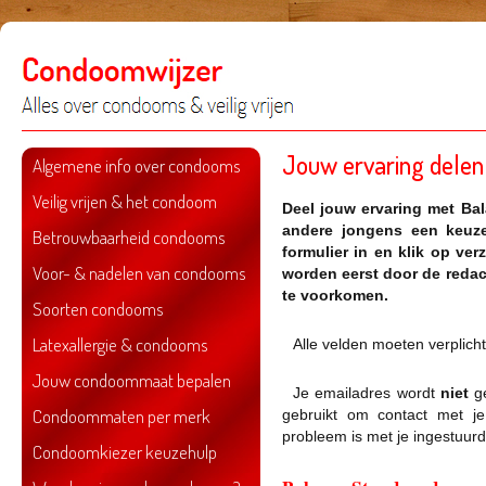
Jouw ervaring delen
Algemene info over condooms
Veilig vrijen & het condoom
Deel jouw ervaring met
Bal
andere jongens een keuze
Betrouwbaarheid condooms
formulier in en klik op ve
Voor- & nadelen van condooms
worden eerst door de reda
te voorkomen.
Soorten condooms
Latexallergie & condooms
Alle velden moeten verplich
Jouw condoommaat bepalen
Je emailadres wordt
niet
ge
Condoommaten per merk
gebruikt om contact met j
probleem is met je ingestuurd
Condoomkiezer keuzehulp