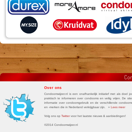
Con
Over ons
Condoomwijzer.nl is een onafhankelijk initiatief met als doel j
praktisch te informeren over condooms en veilig vrijen. De site
informatie over condoomgebruik en de verschillende condoo
en -merken die in Nederland verkrijgbaar zijn. »
Lees meer
Volg ons op
Twitter
voor het laatste nieuws & aanbiedingen!
©2014 Condoomwijzer.nl