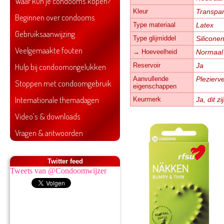
Waar kun je condooms kopen?
Kleur
Transpar
Beginnen over condooms
Type materiaal
Latex
Gebruiksaanwijzing
Type glijmiddel
Silicone
Veelgemaakte fouten
→ Hoeveelheid
Normaal
Hulp bij condoomongelukken
Reservoir
Ja
Aanvullende
Plezierv
Stoppen met condoomgebruik
eigenschappen
Internationale themadagen
Keurmerk
Ja, dit 
Video's & downloads
Vragen & antwoorden
Twitter feed
Tweets van @Condoomwijzer