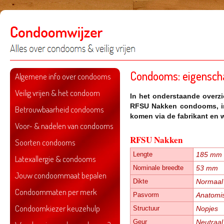
Condooms: eigensch
Algemene info over condooms
Veilig vrijen & het condoom
In het onderstaande overzi
RFSU Nakken
condooms, in
Betrouwbaarheid condooms
komen via de fabrikant en 
Voor- & nadelen van condooms
RFSU Nakken
Soorten condooms
Lengte
185 mm
Latexallergie & condooms
Nominale breedte
53 mm
Jouw condoommaat bepalen
Dikte
Normaal 
Condoommaten per merk
Pasvorm
Anatomi
Condoomkiezer keuzehulp
Structuur
Nopjes
Geur
Neutraal