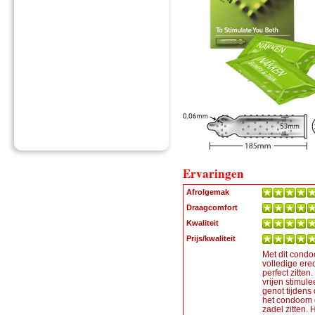
Ervaringen
Afrolgemak
Draagcomfort
Kwaliteit
Prijs/kwaliteit
Met dit condoo
volledige erec
perfect zitten
vrijen stimule
genot tijdens d
het condoom d
zadel zitten.