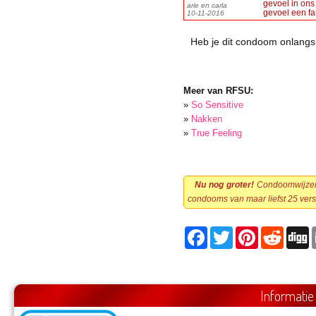
gevoel in ons 
arie en carla
gevoel een fa
10-11-2016
Heb je dit condoom onlangs
Meer van RFSU:
»
So Sensitive
»
Nakken
»
True Feeling
Nu nog groter!
Condoomwijzer h
condooms van maar liefst 25 vers
Facebook
Twitter
Pinterest
Reddit
D
Informatie