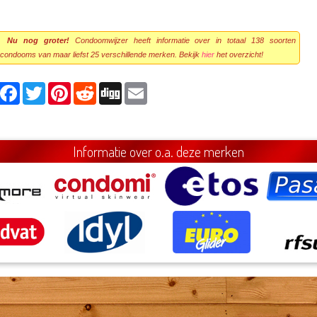
Nu nog groter!
Condoomwijzer heeft informatie over in totaal 138 soorten
condooms van maar liefst 25 verschillende merken. Bekijk
hier
het overzicht!
Facebook
Twitter
Pinterest
Reddit
Digg
Email
Informatie over o.a. deze merken