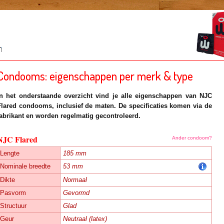
Condooms: eigenschappen per merk & type
In het onderstaande overzicht vind je alle eigenschappen van
NJC
Flared
condooms, inclusief de maten. De specificaties komen via de
fabrikant en worden regelmatig gecontroleerd.
NJC Flared
Ander condoom?
Lengte
185 mm
Nominale breedte
53 mm
Dikte
Normaal
Pasvorm
Gevormd
Structuur
Glad
Geur
Neutraal (latex)