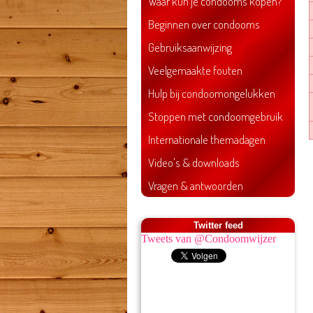
Waar kun je condooms kopen?
Beginnen over condooms
Gebruiksaanwijzing
Veelgemaakte fouten
Hulp bij condoomongelukken
Stoppen met condoomgebruik
Internationale themadagen
Video's & downloads
Vragen & antwoorden
Twitter feed
Tweets van @Condoomwijzer