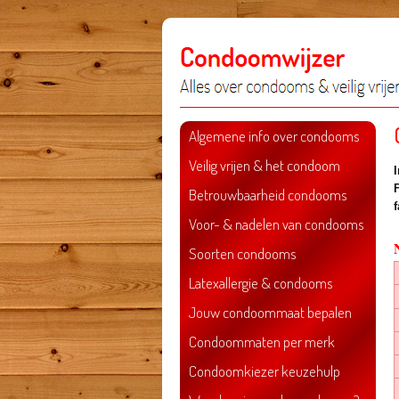
Algemene info over condooms
Veilig vrijen & het condoom
Betrouwbaarheid condooms
Voor- & nadelen van condooms
Soorten condooms
Latexallergie & condooms
Jouw condoommaat bepalen
Condoommaten per merk
Condoomkiezer keuzehulp