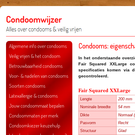
Condooms: eigensch
Algemene info over condooms
Veilig vrijen & het condoom
In het onderstaande overzi
Fair Squared XXLarge
con
Betrouwbaarheid condooms
specificaties komen via 
Voor- & nadelen van condooms
gecontroleerd.
Soorten condooms
Fair Squared XXLarge
Latexallergie & condooms
Lengte
200 mm
Jouw condoommaat bepalen
Nominale breedte
54 mm
Condoommaten per merk
Dikte
Normaal (
Pasvorm
Recht
Condoomkiezer keuzehulp
Structuur
Glad