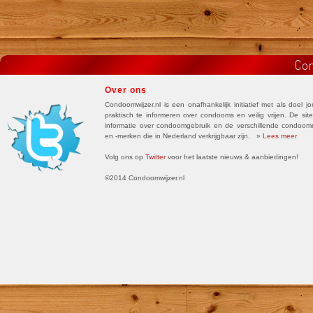
Con
Over ons
Condoomwijzer.nl is een onafhankelijk initiatief met als doel j
praktisch te informeren over condooms en veilig vrijen. De site
informatie over condoomgebruik en de verschillende condoo
en -merken die in Nederland verkrijgbaar zijn. »
Lees meer
Volg ons op
Twitter
voor het laatste nieuws & aanbiedingen!
©2014 Condoomwijzer.nl