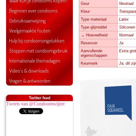
Waar kun je condooms kopen?
Geur
Neutraal
Beginnen over condooms
Kleur
Transpara
Type materiaal
Latex
Gebruiksaanwijzing
Type glijmiddel
Siliconen
Veelgemaakte fouten
→ Hoeveelheid
Normaal
Hulp bij condoomongelukken
Reservoir
Ja
Stoppen met condoomgebruik
Aanvullende
Extra gro
eigenschappen
Internationale themadagen
Keurmerk
Ja, dit z
Video's & downloads
Vragen & antwoorden
Twitter feed
Tweets van @Condoomwijzer