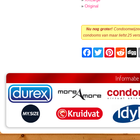
»
Original
Nu nog groter!
Condoomwijzer h
condooms van maar liefst 25 vers
Facebook
Twitter
Pinterest
Reddit
D
Informatie